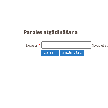
Paroles atgādināšana
E-pasts
*
(ievadiet sa